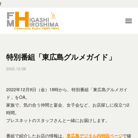
F
ー
f
M
コ
東
ン
メ
広
テ
ニ
島
ュ
ン
F
F
ー
8
ツ
M
M
9
へ
東
東
.
特別番組「東広島グルメガイド」
ス
広
7
広
キ
島
M
2022.12.08
b
島
は
ッ
H
y
8
、
プ
f
z
地
9
2022年12月9日（金）18時から、特別番組「東広島グルメガイ
m
–
域
.
h
ド」をOA。
東
の
h
7
家族で、気の合う仲間と宴会、女子会など、お店探しに役立つ2
広
コ
_
時間。
島
M
ミ
e
市
プレスネットのスタッフさんと一緒にお届けします。
H
ュ
d
の
ニ
i
z
コ
番組で紹介したお店の情報は、
東広島デジタル内特設ページ
で確
ケ
t