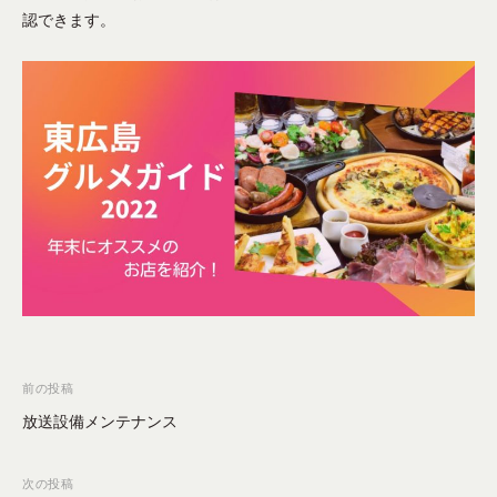
–
ミ
ー
認できます。
o
東
ュ
シ
r
広
ニ
ョ
テ
ン
島
を
ィ
市
成
ー
の
立
F
コ
さ
M
ミ
せ
放
る
ュ
送
メ
局
ニ
デ
テ
ィ
ィ
ア
、
ー
投
前の投稿
地
F
稿
放送設備メンテナンス
域
M
ナ
防
放
災
ビ
次の投稿