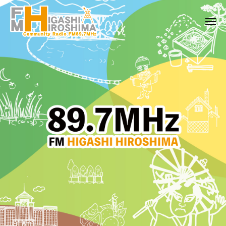
F
コ
ー
M
ン
メ
東
テ
ニ
広
ュ
ン
F
F
ー
島
ツ
M
M
8
へ
東
東
9
ス
広
.
広
キ
島
7
島
は
ッ
M
8
、
プ
H
地
9
z
域
.
–
の
7
東
コ
広
M
ミ
島
H
ュ
市
ニ
z
の
ケ
–
コ
ー