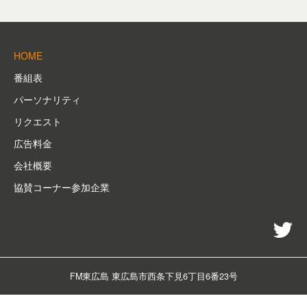
HOME
番組表
パーソナリティ
リクエスト
広告料金
会社概要
協賛コーナー参加企業
twi
FM東広島 東広島市西条下見6丁目6番23号