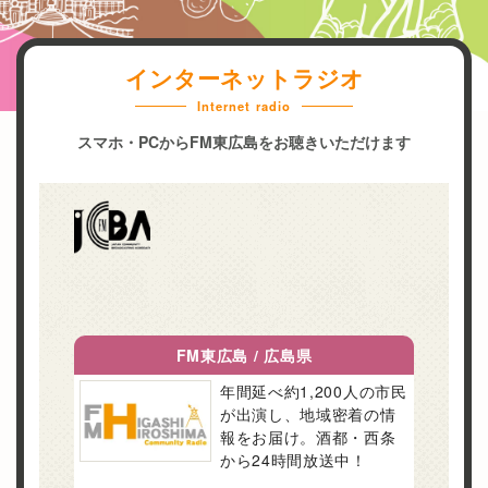
東
ミ
シ
広
ュ
ョ
ン
ニ
島
インターネットラジオ
を
テ
市
Internet radio
成
ィ
ホ
の
立
スマホ・PCからFM東広島をお聴きいただけます
ー
コ
ー
さ
F
ミ
せ
M
ム
る
ュ
放
メ
送
ニ
2025.04.10
デ
局
by
テ
ィ
fmhh_admin
ィ
ア
、
ー
地
F
域
M
防
放
災
送
、