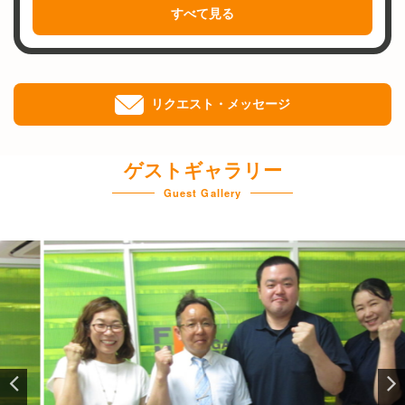
放
すべて見る
送
局
で
す
リクエスト・メッセージ
。
ゲストギャラリー
Guest Gallery