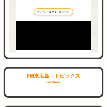
災
局
害
時
の
メ
デ
ィ
ア
と
し
て
東
広
島
FM東広島 トピックス
の
Facebook
各
種
団
体
、