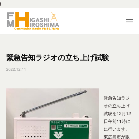
F
ー
f
M
コ
東
ン
メ
広
テ
ニ
島
ュ
ン
F
F
ー
8
ツ
M
M
9
へ
東
東
.
緊急告知ラジオの立ち上げ試験
ス
広
7
広
キ
島
M
2022.12.11
b
島
は
ッ
H
y
8
、
プ
f
z
地
9
m
–
域
.
h
緊急告知ラジ
東
の
h
7
オの立ち上げ
広
コ
_
島
試験を12月12
M
ミ
e
市
日午前11時に
H
ュ
d
の
に行います。
ニ
i
z
コ
東広島市が販
ケ
t