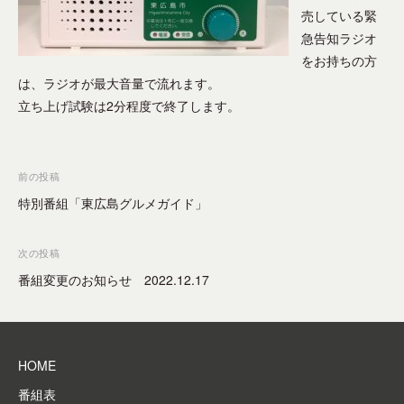
–
ミ
ー
売している緊
o
東
ュ
シ
r
急告知ラジオ
広
ニ
ョ
をお持ちの方
テ
ン
島
は、ラジオが最大音量で流れます。
を
ィ
市
立ち上げ試験は2分程度で終了します。
成
ー
の
立
F
コ
さ
M
投
前の投稿
ミ
せ
放
稿
る
特別番組「東広島グルメガイド」
ュ
送
メ
ナ
局
ニ
デ
ビ
次の投稿
テ
ィ
ゲ
番組変更のお知らせ 2022.12.17
ィ
ア
ー
、
ー
地
シ
F
域
ョ
M
HOME
防
ン
放
災
番組表