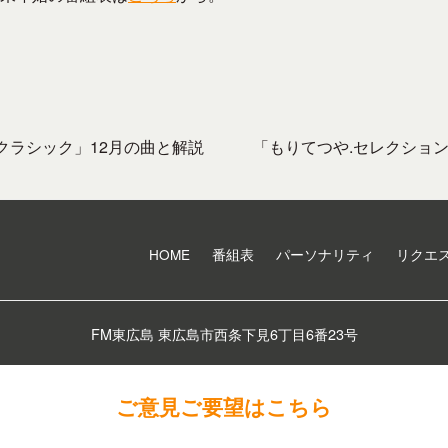
クラシック」12月の曲と解説
「もりてつや.セレクショ
HOME
番組表
パーソナリティ
リクエ
FM東広島 東広島市西条下見6丁目6番23号
ご意見ご要望はこちら