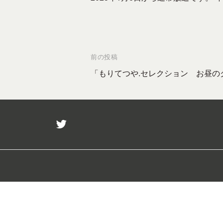
_
の
ュ
H
e
コ
ニ
z
d
ミ
ケ
i
–
ュ
ー
t
投
前の投稿
ニ
東
シ
o
稿
「もりてつや.セレクション お昼の
テ
広
ョ
r
ナ
ィ
ン
島
ー
ビ
を
市
F
成
ゲ
twitter
の
M
立
ー
コ
放
さ
シ
送
せ
ミ
ョ
局
る
ュ
ン
メ
ニ
デ
テ
ィ