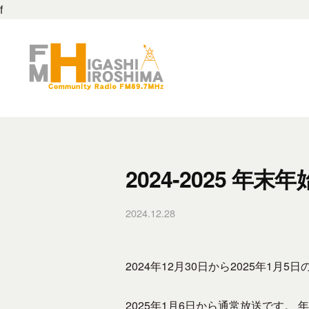
M
f
コ
東
ン
広
テ
島
ン
8
F
F
ツ
9
M
M
へ
.
東
ス
7
東
広
キ
M
広
2024-2025 年末
島
ッ
H
島
は
プ
z
2024.12.28
b
8
、
–
y
地
9
東
f
域
.
広
m
2024年12月30日から2025年1
の
島
7
h
コ
市
h
M
2025年1月6日から通常放送です。
ミ