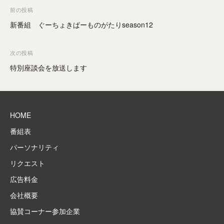
–
ミ
ー
投
o
前の投稿
東
ュ
シ
r
稿
新番組 ぐーちょきぱーものがたりseason12
広
ニ
ョ
ナ
テ
ン
島
ビ
次の投稿
を
ィ
市
ゲ
成
ー
特別座談会を放送します
の
立
F
ー
コ
さ
M
シ
ミ
せ
放
ョ
る
ュ
送
HOME
ン
メ
局
ニ
番組表
デ
テ
ィ
パーソナリティ
ィ
ア
リクエスト
、
ー
広告料金
地
F
域
会社概要
M
防
協賛コーナー参加企業
放
災