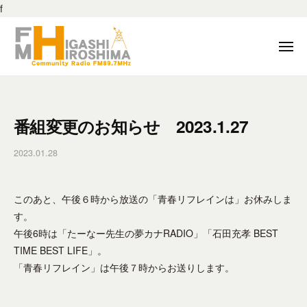
F
ー
f
M
コ
東
ン
メ
広
テ
ニ
島
ュ
ン
F
F
ー
8
ツ
M
M
9
へ
東
東
.
番組変更のお知らせ 2023.1.27
ス
広
7
広
キ
島
M
2023.01.28
b
島
は
ッ
H
y
8
、
プ
f
z
地
9
このあと、午後６時から放送の「青春リフレインは」お休みしま
m
–
域
.
h
す。
東
の
h
7
午後6時は「たーなー先生の夢カナRADIO」「石田充孝 BEST
広
コ
_
TIME BEST LIFE」。
島
M
ミ
e
市
「青春リフレイン」は午後７時からお送りします。
H
ュ
d
の
ニ
i
z
コ
ケ
t