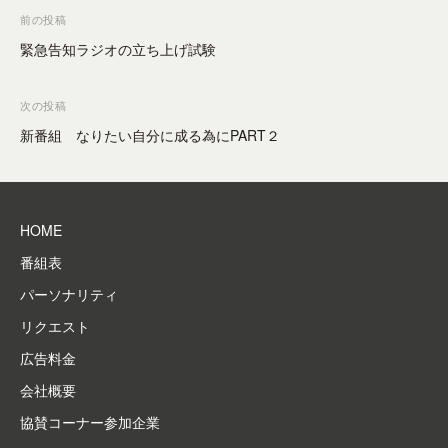
–
ミ
ー
投
o
前の投稿
東
ュ
シ
r
稿
緊急告知ラジオの立ち上げ試験
広
ニ
ョ
ナ
テ
ン
島
ビ
次の投稿
を
ィ
市
ゲ
成
ー
新番組 なりたい自分に成る為にPART２
の
立
F
ー
コ
さ
M
シ
ミ
せ
放
ョ
る
ュ
送
HOME
ン
メ
局
ニ
番組表
デ
テ
ィ
パーソナリティ
ィ
ア
リクエスト
、
ー
広告料金
地
F
域
会社概要
M
防
協賛コーナー参加企業
放
災