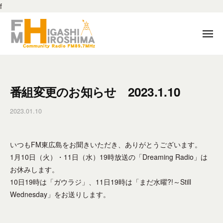
F
ー
f
M
コ
東
ン
メ
広
テ
ニ
島
ュ
ン
F
F
ー
8
ツ
M
M
9
へ
東
東
.
番組変更のお知らせ 2023.1.10
ス
広
7
広
キ
島
M
2023.01.10
b
島
は
ッ
H
y
8
、
プ
f
z
地
9
いつもFM東広島をお聞きいただき、ありがとうございます。
m
–
域
.
h
1月10日（火）・11日（水）19時放送の「Dreaming Radio」は
東
の
h
7
お休みします。
広
コ
_
10日19時は「ガウラジ」、11日19時は「まだ水曜?!～Still
島
M
ミ
e
市
Wednesday」をお送りします。
H
ュ
d
の
ニ
i
z
コ
ケ
t