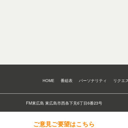
HOME
番組表
パーソナリティ
リクエ
FM東広島 東広島市西条下見6丁目6番23号
ご意見ご要望はこちら