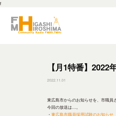
M
f
コ
東
ン
広
テ
島
ン
8
F
F
ツ
9
M
M
へ
.
東
ス
7
東
広
キ
M
広
【月1特番】2022
島
ッ
H
島
は
プ
z
2022.11.01
b
8
、
–
y
地
9
東
f
域
.
広
m
東広島市からのお知らせを、市職員
の
島
7
h
今回の放送は…。
コ
市
h
・
東広島市職員採用試験のお知らせ
M
ミ