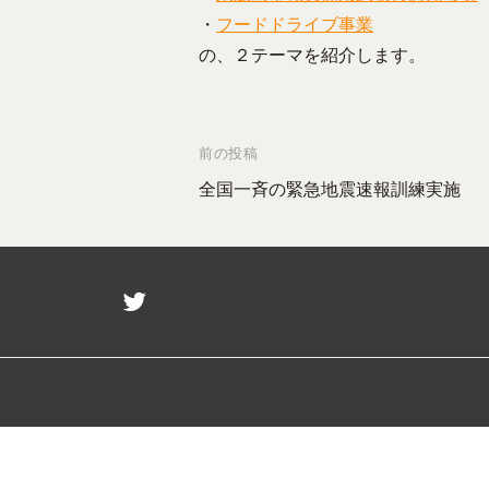
_
の
・
フードドライブ事業
ュ
H
e
コ
の、２テーマを紹介します。
ニ
z
d
ミ
ケ
i
–
ュ
ー
t
ニ
東
シ
o
投
前の投稿
テ
広
ョ
r
稿
全国一斉の緊急地震速報訓練実施
ィ
ン
島
ナ
ー
を
市
F
ビ
成
の
M
立
ゲ
twitter
コ
放
さ
ー
送
せ
ミ
シ
局
る
ュ
ョ
メ
ニ
ン
デ
テ
ィ