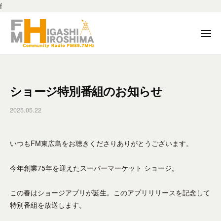
F
ー
f
M
コ
東
ン
メ
広
テ
ニ
島
ュ
ン
F
F
ー
8
ツ
M
M
9
へ
東
東
.
ショージ特別番組のお知らせ
ス
広
7
広
キ
島
M
2025.05.22
b
島
は
ッ
H
y
8
、
プ
f
z
地
9
いつもFM東広島をお聴きくださりありがとうございます。
m
–
域
.
h
東
の
h
7
今年創業75年を迎えたスーパーマーケット ショージ。
広
コ
_
島
M
ミ
e
市
この春はショージアプリが誕生。このアプリリリースを記念して
H
ュ
d
の
特別番組を放送します。
ニ
i
z
コ
ケ
t