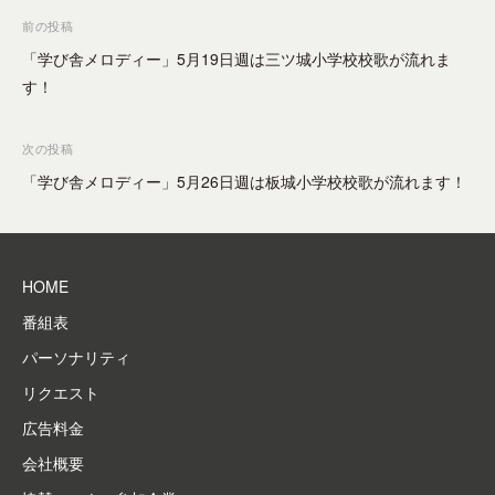
、
投
前の投稿
企
稿
「学び舎メロディー」5月19日週は三ツ城小学校校歌が流れま
業
ナ
す！
を
ビ
中
心
ゲ
次の投稿
に
ー
「学び舎メロディー」5月26日週は板城小学校校歌が流れます！
設
シ
立
ョ
さ
ン
れ
HOME
た
番組表
コ
ミ
パーソナリティ
ュ
リクエスト
ニ
テ
広告料金
ィ
会社概要
F