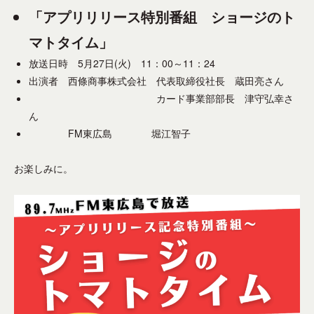
–
ミ
ー
o
「アプリリリース特別番組 ショージのト
東
ュ
シ
r
マトタイム」
広
ニ
ョ
テ
ン
島
放送日時 5月27日(火) 11：00～11：24
を
ィ
出演者 西條商事株式会社 代表取締役社長 蔵田亮さん
市
成
ー
カード事業部部長 津守弘幸さ
の
立
F
ん
コ
さ
M
FM東広島 堀江智子
ミ
せ
放
る
ュ
送
お楽しみに。
メ
局
ニ
デ
テ
ィ
ィ
ア
、
ー
地
F
域
M
防
放
災