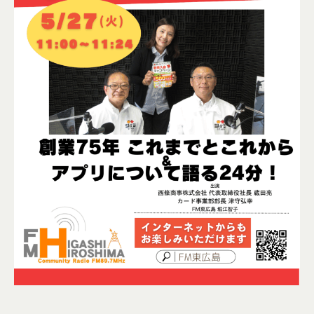
送
、
災
局
害
時
の
メ
デ
ィ
ア
と
し
て
東
広
島
の
各
種
団
体