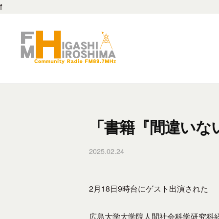
M
f
コ
東
ン
広
テ
島
ン
8
F
F
ツ
9
M
M
へ
.
東
ス
7
東
広
キ
M
広
「書籍『間違いな
島
ッ
H
島
は
プ
z
2025.02.24
b
8
、
–
y
地
9
東
f
域
.
広
m
2月18日9時台にゲスト出演された
の
島
7
h
コ
市
h
M
広島大学大学院人間社会科学研究科
ミ