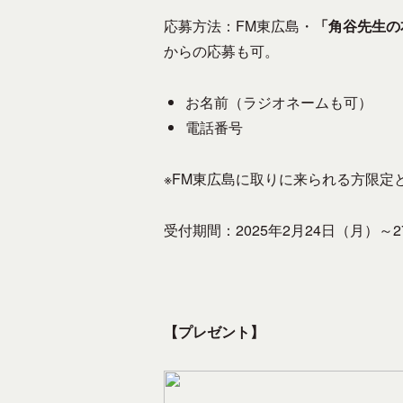
ィ
ア
応募方法：FM東広島・
「角谷先生の
、
ー
からの応募も可。
地
F
域
M
お名前（ラジオネームも可）
防
放
電話番号
災
、
送
※FM東広島に取りに来られる方限定
災
局
害
時
受付期間：2025年2月24日（月）～
の
メ
デ
ィ
【プレゼント】
ア
と
し