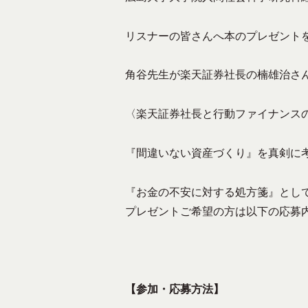
_
の
ュ
H
e
コ
リスナーの皆さんへ本のプレゼント
ニ
z
d
ミ
ケ
i
–
ュ
ー
角谷先生が楽天証券社長の楠雄治さ
t
ニ
東
シ
o
テ
広
ョ
r
〈楽天証券社長と行動ファイナンス
ィ
ン
島
ー
を
『間違いない資産づくり』を真剣に
市
F
成
の
M
立
『お金の不安に対する処方箋』とし
コ
放
さ
プレゼントご希望の方は以下の応募
送
せ
ミ
局
る
ュ
メ
ニ
デ
【参加・応募方法】
テ
ィ