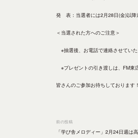
設
立
発 表：当選者には2月28日(金)以降
さ
れ
＜当選された方へのご注意＞
た
コ
※抽選後、お電話で連絡させていた
ミ
ュ
※プレゼントの引き渡しは、FM東
ニ
テ
ィ
皆さんのご参加お待ちしております
F
M
放
送
投
前の投稿
局
稿
「学び舎メロディー」2月24日週は
で