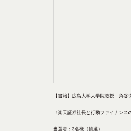
て
東
広
島
の
各
種
団
体
、
企
業
【書籍】広島大学大学院教授 角谷
を
中
〈楽天証券社長と行動ファイナンスの
心
に
当選者：3名様（抽選）