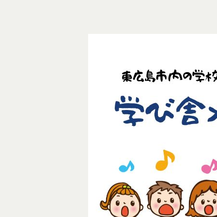
ィ
ア
、
ー
地
F
域
M
防
放
災
、
送
災
局
害
時
の
メ
デ
ィ
ア
と
し