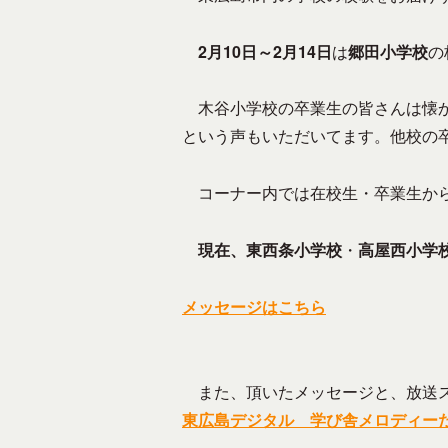
_
の
ュ
H
e
コ
2月10日～2月14日
は
郷田小学校
の
ニ
z
d
ミ
ケ
i
–
ュ
ー
木谷小学校の卒業生の皆さんは懐か
t
ニ
東
シ
という声もいただいてます。他校の
o
テ
広
ョ
r
ィ
ン
島
コーナー内では在校生・卒業生から
ー
を
市
F
成
現在、東西条小学校
・
高屋西小学
の
M
立
コ
放
さ
メッセージはこちら
送
せ
ミ
局
る
ュ
メ
ニ
また、頂いたメッセージと、放送ス
デ
東広島デジタル 学び舎メロディー
テ
ィ