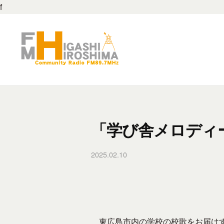
M
f
コ
東
ン
広
テ
島
ン
8
F
F
ツ
9
M
M
へ
.
東
ス
7
東
広
キ
M
広
「学び舎メロディ
島
ッ
H
島
は
プ
z
2025.02.10
b
8
、
–
y
地
9
東
f
域
.
広
m
の
島
7
h
コ
市
h
M
東広島市内の学校の校歌をお届けする
ミ