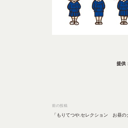
て
東
広
島
の
各
種
団
提供
体
、
企
業
を
投
前の投稿
中
心
稿
「もりてつや.セレクション お昼の
に
ナ