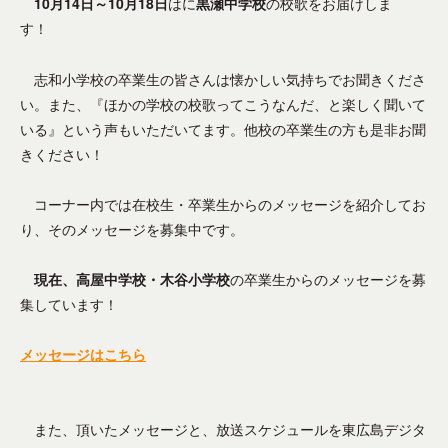
–
10月14日～10月18日
はに
黒瀬中学校
の校歌をお届けしま
i
ミ
ー
す！
東
t
ュ
シ
o
広
ニ
ョ
r
志和小学校の卒業生の皆さんは懐かしい気持ちでお聞きくださ
テ
ン
島
い。また、『ほかの学校の校歌ってこうなんだ、と楽しく聞いて
を
ィ
市
いる』という声もいただいてます。他校の卒業生の方も是非お聞
成
ー
の
きください！
立
F
コ
さ
M
ミ
せ
コーナー内では在校生・卒業生からのメッセージを紹介してお
放
る
ュ
り、そのメッセージを募集中です。
送
メ
局
ニ
デ
現在、高屋中学校・木谷小学校
の卒業生からのメッセージを募
テ
ィ
集しています！
ィ
ア
、
ー
メッセージはこちら
地
F
域
M
防
放
また、頂いたメッセージと、放送スケジュールを東広島デジタ
災