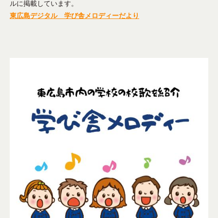
送
、
ルに掲載しています。
災
局
東広島デジタル 学び舎メロディーだより
害
時
の
メ
デ
ィ
ア
と
し
て
東
広
島
の
各
種
団
体