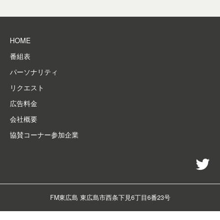
M
ー
放
シ
送
ョ
局
HOME
ン
で
番組表
す
。
パーソナリティ
リクエスト
広告料金
会社概要
協賛コーナー参加企業
twi
FM東広島 東広島市西条下見6丁目6番23号