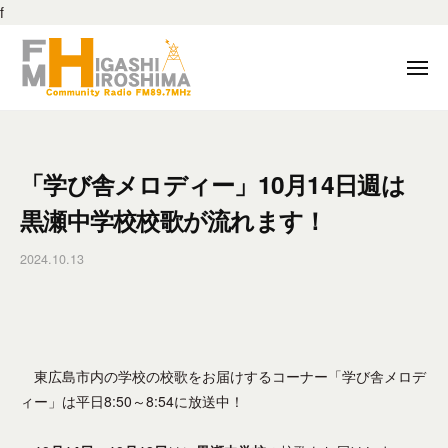
F
ー
f
M
コ
東
ン
メ
広
テ
ニ
島
ュ
ン
F
F
ー
8
ツ
M
M
9
へ
東
東
.
「学び舎メロディー」10月14日週は
ス
広
7
広
キ
島
黒瀬中学校校歌が流れます！
M
島
は
ッ
H
8
、
2024.10.13
b
プ
z
地
y
9
–
域
f
.
東
の
m
7
広
h
コ
島
M
h
ミ
東広島市内の学校の校歌をお届けするコーナー「学び舎メロデ
市
_
H
ュ
ィー」は平日8:50～8:54に放送中！
の
e
ニ
z
d
コ
ケ