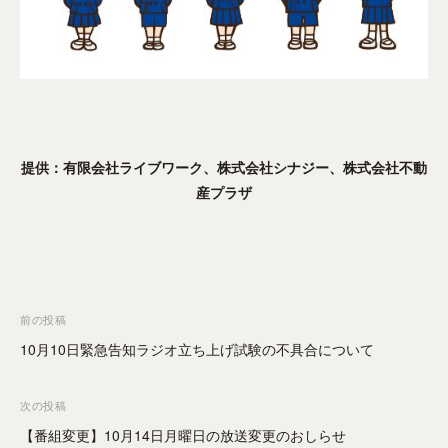
、
企
業
を
中
心
に
提供：有限会社ライブワーク、株式会社シナジー、株式会社不動
設
産プラザ
立
さ
れ
た
コ
ミ
投
前の投稿
ュ
稿
10月10日緊急告知ラジオ立ち上げ試験の不具合について
ニ
ナ
テ
ビ
次の投稿
ィ
ゲ
F
【番組変更】10月14日月曜日の放送変更のおしらせ